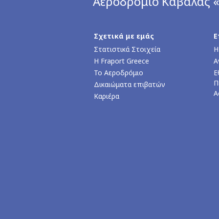
Αεροδρόμιο Καβάλας 
Σχετικά με εμάς
Ε
Στατιστικά Στοιχεία
Η
Η Fraport Greece
Α
Το Αεροδρόμιο
Ε
Π
Δικαιώματα επιβατών
Α
Καριέρα