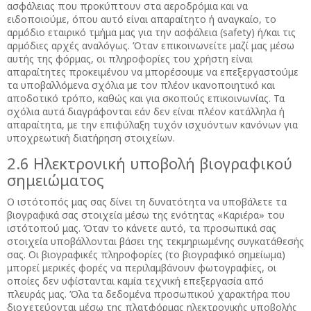
ασφάλειας που προκύπτουν στα αεροδρόμια και να
ειδοποιούμε, όπου αυτό είναι απαραίτητο ή αναγκαίο, το
αρμόδιο εταιρικό τμήμα μας για την ασφάλεια (safety) ή/και τις
αρμόδιες αρχές αναλόγως. Όταν επικοινωνείτε μαζί μας μέσω
αυτής της φόρμας, οι πληροφορίες του χρήστη είναι
απαραίτητες προκειμένου να μπορέσουμε να επεξεργαστούμε
τα υποβαλλόμενα σχόλια με τον πλέον ικανοποιητικό και
αποδοτικό τρόπο, καθώς και για σκοπούς επικοινωνίας. Τα
σχόλια αυτά διαγράφονται εάν δεν είναι πλέον κατάλληλα ή
απαραίτητα, με την επιφύλαξη τυχόν ισχυόντων κανόνων για
υποχρεωτική διατήρηση στοιχείων.
2.6 Ηλεκτρονική υποβολή βιογραφικού
σημειώματος
Ο ιστότοπός μας σας δίνει τη δυνατότητα να υποβάλετε τα
βιογραφικά σας στοιχεία μέσω της ενότητας «Καριέρα» του
ιστότοπού μας. Όταν το κάνετε αυτό, τα προσωπικά σας
στοιχεία υποβάλλονται βάσει της τεκμηριωμένης συγκατάθεσής
σας. Οι βιογραφικές πληροφορίες (το βιογραφικό σημείωμα)
μπορεί μερικές φορές να περιλαμβάνουν φωτογραφίες, οι
οποίες δεν υφίστανται καμία τεχνική επεξεργασία από
πλευράς μας. Όλα τα δεδομένα προσωπικού χαρακτήρα που
διοχετεύονται μέσω της πλατφόρμας ηλεκτρονικής υποβολής