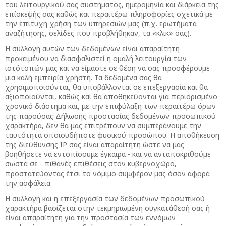
του λειτουργικού σας συστήματος, ημερομηνία και διάρκεια της
επίσκεψής σας καθώς και περαιτέρω πληροφορίες σχετικά με
την επιτυχή χρήση των υπηρεσιών μας (π.χ. ερωτήματα
αναζήτησης, σελίδες που προβλήθηκαν, τα «κλικ» σας).
Η συλλογή αυτών των δεδομένων είναι απαραίτητη
προκειμένου να διασφαλιστεί η ομαλή λειτουργία των
ιστότοπών μας και να είμαστε σε θέση να σας προσφέρουμε
μια καλή εμπειρία χρήστη. Τα δεδομένα σας θα
χρησιμοποιούνται, θα υποβάλλονται σε επεξεργασία και θα
αξιοποιούνται, καθώς και θα αποθηκεύονται για περιορισμένο
χρονικό διάστημα και, με την επιφύλαξη των περαιτέρω όρων
της παρούσας Δήλωσης προστασίας δεδομένων προσωπικού
χαρακτήρα, δεν θα μας επιτρέπουν να συμπεράνουμε την
ταυτότητα οποιουδήποτε φυσικού προσώπου. Η αποθήκευση
της διεύθυνσης IP σας είναι απαραίτητη ώστε να μας
βοηθήσετε να εντοπίσουμε έγκαιρα - και να ανταποκριθούμε
σωστά σε - πιθανές επιθέσεις στον κυβερνοχώρο,
προστατεύοντας έτσι το νόμιμο συμφέρον μας όσον αφορά
την ασφάλεια.
Η συλλογή και η επεξεργασία των δεδομένων προσωπικού
χαρακτήρα βασίζεται στην τεκμηριωμένη συγκατάθεσή σας ή
είναι απαραίτητη για την προστασία των εννόμων