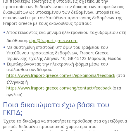
Για περαιτέρω ερωτήσεις ή υποδείξεις σχετικά με την
προστασία των δεδομένων και την άσκηση των ατομικών σας
δικαιωμάτων ως υποκειμένου των δεδομένων, μπορείτε να
επικοινωνείτε με τον Υπεύθυνο προστασίας δεδομένων της
Fraport Greece με τους ακόλουθους τρόπους:
Αποστέλλοντας ένα μήνυμα ηλεκτρονικού ταχυδρομείου στη
διεύθυνση:
dpo@fraport-greece.com
Με συστημένη επιστολή υπ’ όψιν του Γραφείου του
Υπεύθυνου προστασίας δεδομένων, Fraport Greece,
Γερμανικής Σχολής Αθηνών 10, GR-15123 Μαρούσι, Ελλάδα
Συμπληρώνοντας την ηλεκτρονική φόρμα μέσω του
ακόλουθου συνδέσμου:
https://www.fraport-greece.com/ell/epikoinonia/feedback
(στα
ελληνικά) ή
https://www.fraport-greece.com/eng/contact/feedback
(στα
αγγλικά).
Ποια δικαιώματα έχω βάσει του
ΓΚΠΔ;
Έχετε το δικαίωμα να αποκτήσετε πρόσβαση στα σχετιζόμενα
με εσάς δεδομένα προσωπικού χαρακτήρα που