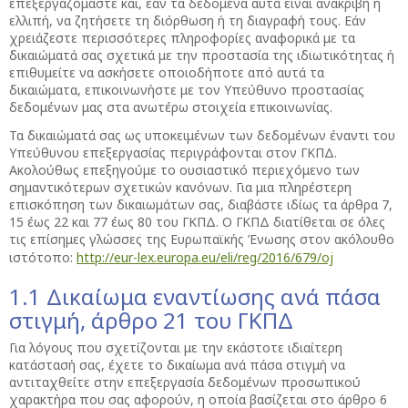
επεξεργαζόμαστε και, εάν τα δεδομένα αυτά είναι ανακριβή ή
ελλιπή, να ζητήσετε τη διόρθωση ή τη διαγραφή τους. Εάν
χρειάζεστε περισσότερες πληροφορίες αναφορικά με τα
δικαιώματά σας σχετικά με την προστασία της ιδιωτικότητας ή
επιθυμείτε να ασκήσετε οποιοδήποτε από αυτά τα
δικαιώματα, επικοινωνήστε με τον Υπεύθυνο προστασίας
δεδομένων μας στα ανωτέρω στοιχεία επικοινωνίας.
Τα δικαιώματά σας ως υποκειμένων των δεδομένων έναντι του
Υπεύθυνου επεξεργασίας περιγράφονται στον ΓΚΠΔ.
Ακολούθως επεξηγούμε το ουσιαστικό περιεχόμενο των
σημαντικότερων σχετικών κανόνων. Για μια πληρέστερη
επισκόπηση των δικαιωμάτων σας, διαβάστε ιδίως τα άρθρα 7,
15 έως 22 και 77 έως 80 του ΓΚΠΔ. Ο ΓΚΠΔ διατίθεται σε όλες
τις επίσημες γλώσσες της Ευρωπαϊκής Ένωσης στον ακόλουθο
ιστότοπο:
http://eur-lex.europa.eu/eli/reg/2016/679/oj
1.1 Δικαίωμα εναντίωσης ανά πάσα
στιγμή, άρθρο 21 του ΓΚΠΔ
Για λόγους που σχετίζονται με την εκάστοτε ιδιαίτερη
κατάστασή σας, έχετε το δικαίωμα ανά πάσα στιγμή να
αντιταχθείτε στην επεξεργασία δεδομένων προσωπικού
χαρακτήρα που σας αφορούν, η οποία βασίζεται στο άρθρο 6