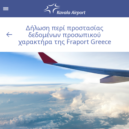
Δήλωση περί προστασίας
δεδομένων προσωπικού
δρομίου
Αγορές & Γεύση
Υπηρεσίες Αεροδρομί
χαρακτήρα της Fraport Greece
Από & Προς το Αεροδρόμιο
Καταστήματα
Parking
Hellenic Duty Free Shops
Πληροφορίες Επιβατών