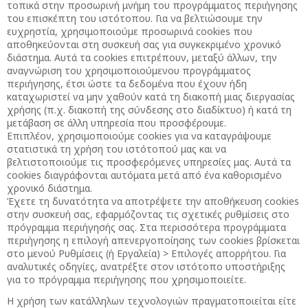
τοπικά στην προσωρινή μνήμη του προγράμματος περιήγησης
του επισκέπτη του ιστότοπου. Για να βελτιώσουμε την
ευχρηστία, χρησιμοποιούμε προσωρινά cookies που
αποθηκεύονται στη συσκευή σας για συγκεκριμένο χρονικό
διάστημα. Αυτά τα cookies επιτρέπουν, μεταξύ άλλων, την
αναγνώριση του χρησιμοποιούμενου προγράμματος
περιήγησης, έτσι ώστε τα δεδομένα που έχουν ήδη
καταχωριστεί να μην χαθούν κατά τη διακοπή μιας διεργασίας
χρήσης (π.χ. διακοπή της σύνδεσης στο διαδίκτυο) ή κατά τη
μετάβαση σε άλλη υπηρεσία που προσφέρουμε.
Επιπλέον, χρησιμοποιούμε cookies για να καταγράψουμε
στατιστικά τη χρήση του ιστότοπού μας και να
βελτιστοποιούμε τις προσφερόμενες υπηρεσίες μας. Αυτά τα
cookies διαγράφονται αυτόματα μετά από ένα καθορισμένο
χρονικό διάστημα.
Έχετε τη δυνατότητα να αποτρέψετε την αποθήκευση cookies
στην συσκευή σας, εφαρμόζοντας τις σχετικές ρυθμίσεις στο
πρόγραμμα περιήγησής σας. Στα περισσότερα προγράμματα
περιήγησης η επιλογή απενεργοποίησης των cookies βρίσκεται
στο μενού Ρυθμίσεις (ή Εργαλεία) > Επιλογές απορρήτου. Για
αναλυτικές οδηγίες, ανατρέξτε στον ιστότοπο υποστήριξης
για το πρόγραμμα περιήγησης που χρησιμοποιείτε.
Η χρήση των κατάλληλων τεχνολογιών πραγματοποιείται είτε