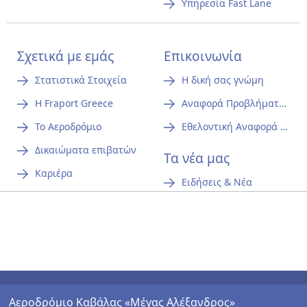
Υπηρεσία Fast Lane
Σχετικά με εμάς
Επικοινωνία
Στατιστικά Στοιχεία
Η δική σας γνώμη
Η Fraport Greece
Αναφορά Προβλήματος Θορύβου
Το Αεροδρόμιο
Εθελοντική Αναφορά Περιστατικών Αεροπορικής Ασφάλειας (Safety)
Δικαιώματα επιβατών
Τα νέα μας
Καριέρα
Ειδήσεις & Νέα
Αεροδρόμιο Καβάλας «Μέγας Αλέξανδρος»