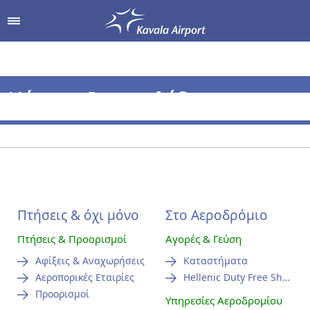
δρομίου
Αγορές & Γεύση
Υπηρεσίες Αεροδρομί
Χάρτης Ιστοσελίδας
Από & Προς το Αεροδρόμιο
Καταστήματα
Πλοηγηθείτε στην ιστοσελίδα μας
Parking
Hellenic Duty Free Shops
Πληροφορίες Επιβατών
Πτήσεις & όχι μόνo
Στο Αεροδρόμιο
Πτήσεις & Προορισμοί
Αγορές & Γεύση
Αφίξεις & Αναχωρήσεις
Καταστήματα
Αεροπορικές Εταιρίες
Hellenic Duty Free Shops
Προορισμοί
Υπηρεσίες Αεροδρομίου